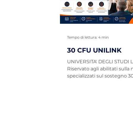
certificazione accreditati 
In questa guida trovi tutte 
informazioni ut
Tempo di lettura: 4 min
30 CFU UNILINK
UNIVERSITA' DEGLI STUDI 
Riservato agli abilitati sulla
specializzati sul sostegno 
Art. 13 Link Campus Univers
Percorso abilitante per doce
abilitati o specializzati sul s
percorso 30 CFU ex Art. 13 L
Campus University è rivolto
docenti già in possesso di
un’abilitazione su una class
concorso o di una specializ