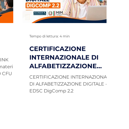
ACCREDIA.
sfruttando anche le funzionalità di
sp
le
Intelligenza Artificiale integrate
al
nella piattaforma.
ri
Tempo di lettura: 4 min
CERTIFICAZIONE
INTERNAZIONALE DI
LINK
ALFABETIZZAZIONE
 materia o
30 CFU ex
DIGITALE - IDCERT
CERTIFICAZIONE INTERNAZIONALE
ity
DigComp 2.2
DI ALFABETIZZAZIONE DIGITALE -
nti già
EDSC DigComp 2.2
ostegno Il
ink
 ai
e di
zazione