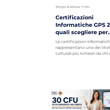
Tempo di lettura: 7 min
Certificazioni
Informatiche GPS 2
quali scegliere per
aumentare il punt
Le certificazioni informatic
rappresentano uno dei titol
culturali più richiesti da chi
migliorare la propria posizio
Graduatorie Provinciali per l
Supplenze (GPS). Con
l'aggiornamento delle GPS 
sono state introdotte impor
novità riguardanti le certifi
valutabili, con particolare a
agli standard europei DigC
DigCompEdu e agli organis