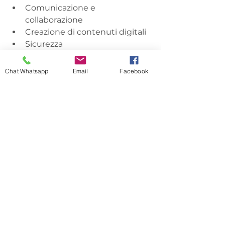
Comunicazione e 
collaborazione
Creazione di contenuti digitali
Sicurezza
Risolvere problemi
Chat Whatsapp
Email
Facebook
ENTE EROGATORE
 : 
ID CERT
 - 
Ente accreditato al MIM per la 
formazione del personale della 
Scuola ed adeguato alla Direttiva 
Ministeriale n.170/2016 - 
Visionabile 
nel link sottostante :
https://www.miur.gov.it/documents
/20182/7414469/m_pi.AOODPIT.REG
ISTRO+DECRETI+DIPARTIMENTALI
%28R%29.0001365.07-08-
2023.pdf/d2e9a90c-102a-942c-
d300-bcefdf6ef7c9?